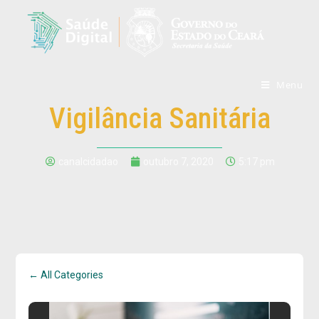
Menu
Vigilância Sanitária
canalcidadao
outubro 7, 2020
5:17 pm
← All Categories