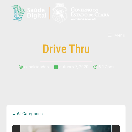
Menu
Drive Thru
canalcidadao
outubro 7, 2020
5:17 pm
← All Categories