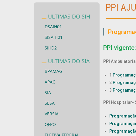
PPI AJ
ULTIMAS DO SIH
DSAIH01
Programaç
SISAIH01
PPI vigente
SIHD2
ULTIMAS DO SIA
PPI Ambulatorial
BPAMAG
1
Programaçã
APAC
2
Programaçã
3
Programaçã
SIA
PPI Hospitalar- 
SESA
VERSIA
Programação 
Programação
QFPO
Programação
ELETIVA FEDERAL