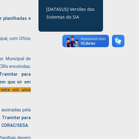
[DATASUS] Versões dos
Sistemas do SIA
r planilhadas e
pal, com Ofício
or Municipal de
CIRs envolvidas,
Tramitar para
em que vir em
erente em uma
 assinadas pela
.
Tramitar para
a CORAC/SESA.
lanilhas devem