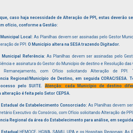
ue, caso haja necessidade de Alteração de PPI, estas deverão se
m ofício, conforme a Gestão:
 Municipal Local:
As Planilhas devem ser assinadas pelo Gestor Munici
teração de PPI.
O Município altera na SESA trazendo Digitador.
 Municipal Referência:
As Planilhas devem ser assinadas pelo Gest
ência e assinatura do Gestor do Município de destino e Resolução das 
 Remanejamento, com Ofício solicitando Alteração de PPI.
ência Regional/Município de Destino, em
seguida CORAC/SESA. T
rocesso pelo SUITE.
Atenção: cada Município de destino dif
 alteração é feita pelo Setor CEPSA.
 Estadual de Estabelecimento Consorciado:
As Planilhas devem ser
retário Executivo do Consórcio, com Ofício solicitando Alteração de PPI
ncia Regional da área do Estabelecimento para
análise, em seguid
 Estadual
HEMOCE, HGWA, SAMU, UPA e os Hospitais Regionais: As P