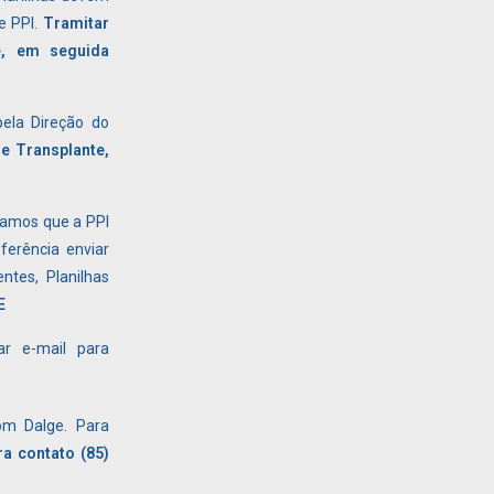
e PPI.
Tramitar
e, em seguida
ela Direção do
de Transplante,
amos que a PPI
ferência enviar
ntes, Planilhas
E
ar e-mail para
com
Dalge. Para
ra contato (85)