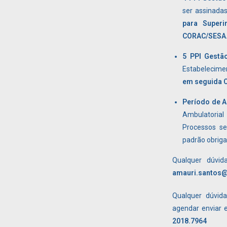
ser assinadas
para Superi
CORAC/SESA
5 PPI Gestã
Estabelecimen
em seguida 
Período de A
Ambulatorial
Processos se
padrão obriga
Qualquer dúvid
amauri.santos@
Qualquer dúvid
agendar
enviar 
2018.7964