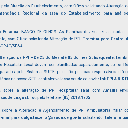
 pela Direção do Estabelecimento, com Ofício solicitando Alteração d
ntendência Regional da área do Estabelecimento para
anális
.
o Estadual
BANCO DE OLHOS: As Planilhas devem ser assinadas p
to, com Ofício solicitando Alteração de PPI.
Tramitar para Central 
CORAC/SESA.
lteração da PPI – De
25
do Mês até
05
do mês Subsequente.
Lembr
 e Hospitalar Local devem ser planilhadas separadamente, se for Re
parados pelo Sistema SUITE, pois são pessoas responsáveis difere
tórias no nosso SITE: controleavaliacao.saude.ce.gov.br link
PPI AJUST
a sobre a
alteração de
PPI Hospitalar
falar com
Amauri
envi
saude.ce.gov.br
ou pelo telefone
(85) 2018.1705
a sobre a Alteração e Agendamento de
PPI Ambulatorial
falar 
e-mail para
dalge.teixeira@saude.ce.gov.br
solicitando
, telefone pa